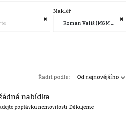
Makléř
rte
Roman Vališ (M&M reality)
Řadit podle:
Od nejnovějšího
žádná nabídka
adejte poptávku nemovitosti. Děkujeme