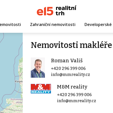
emovitosti
Zahraniční nemovitosti
Developerské 
Nemovitosti makléře
Roman Vališ
+420 296 399 006
info@mmreality.cz
M&M reality
+420 296 399 006
info@mmreality.cz