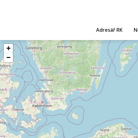
Adresář RK
N
+
−