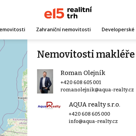
emovitosti
Zahraniční nemovitosti
Developerské 
Nemovitosti makléře
Roman Olejník
+420 608 605 001
romanolejnik@aqua-realty.cz
AQUA realty s.r.o.
+420 608 605 000
info@aqua-realty.cz