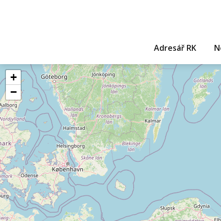
Adresář RK
N
+
−