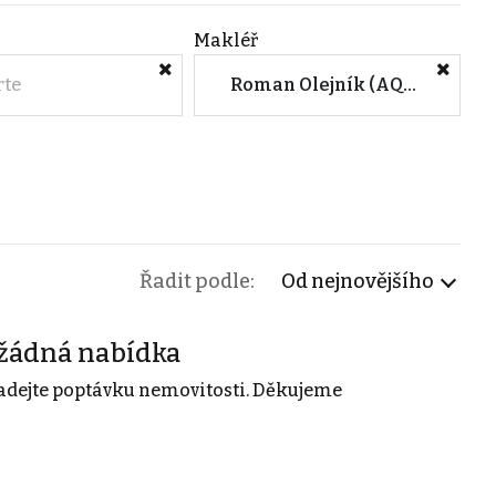
Makléř
rte
Roman Olejník (AQUA realty s.r.o.)
Řadit podle:
Od nejnovějšího
žádná nabídka
adejte poptávku nemovitosti. Děkujeme