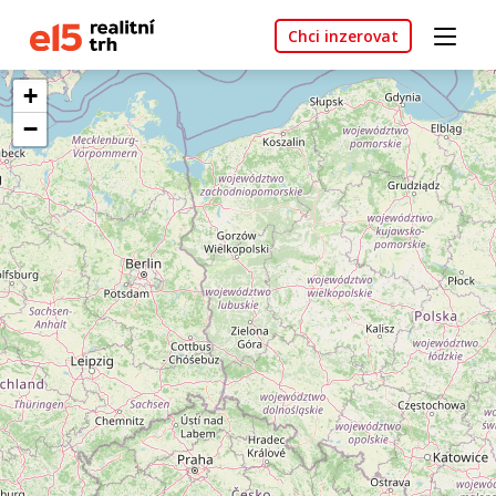
Chci inzerovat
+
−