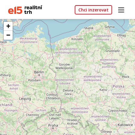
Chci inzerovat
+
−