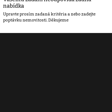
nabídka
Upravte prosím zadaná kritéria a nebo zadejte
poptávku nemovitosti. Děkujeme
Obchodní podmínky
Pravidla inzerce
Ceník
Registrace
Kontakt
© 2022 - 2026 Copyright CZECH NEWS CENTER a.s. a dodavatelé
obsahu |
Autorská práva k publikovaným materiálům
|
Podmínky pro
užívání služby informační společnosti
|
Informace o zpracování
osobních údajů
|
Cookies
|
Nastavení soukromí
|
Vlastnická
struktura
|
Jednotné kontaktní místo / Single Point of Contact
|
Podat
oznámení