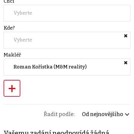
Chci
Vyberte
Kde?
Vyberte
Makléř
Roman Kořístka (M&M reality)
+
Řadit podle:
Od nejnovějšího
Vašemu zadání neodpovídá žádná