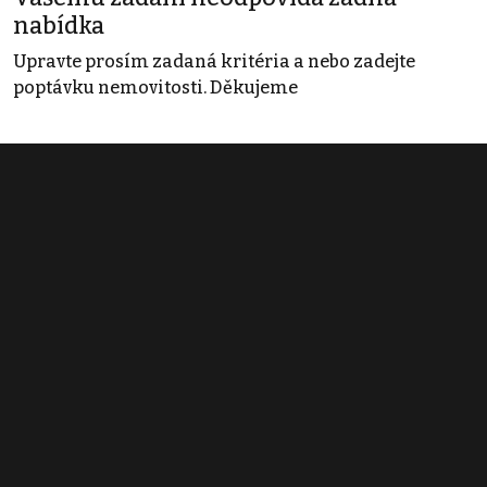
nabídka
Upravte prosím zadaná kritéria a nebo zadejte
poptávku nemovitosti. Děkujeme
Obchodní podmínky
Pravidla inzerce
Ceník
Registrace
Kontakt
© 2022 - 2026 Copyright CZECH NEWS CENTER a.s. a dodavatelé
obsahu |
Autorská práva k publikovaným materiálům
|
Podmínky pro
užívání služby informační společnosti
|
Informace o zpracování
osobních údajů
|
Cookies
|
Nastavení soukromí
|
Vlastnická
struktura
|
Jednotné kontaktní místo / Single Point of Contact
|
Podat
oznámení