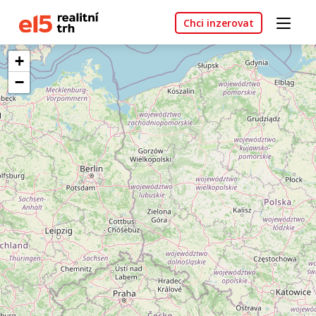
Chci inzerovat
+
−