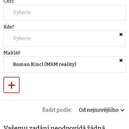
Chci
Vyberte
Kde?
Vyberte
Makléř
Roman Kincl (M&M reality)
+
Řadit podle:
Od nejnovějšího
Vašemu zadání neodpovídá žádná