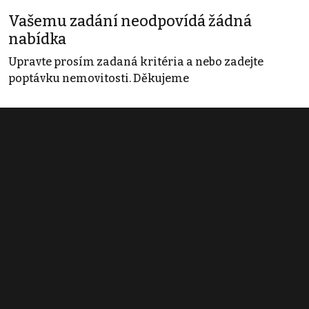
Vašemu zadání neodpovídá žádná
nabídka
Upravte prosím zadaná kritéria a nebo zadejte
poptávku nemovitosti. Děkujeme
Obchodní podmínky
Pravidla inzerce
Ceník
Registrace
Kontakt
© 2022 - 2026 Copyright CZECH NEWS CENTER a.s. a dodavatelé
obsahu |
Autorská práva k publikovaným materiálům
|
Podmínky pro
užívání služby informační společnosti
|
Informace o zpracování
osobních údajů
|
Cookies
|
Nastavení soukromí
|
Vlastnická