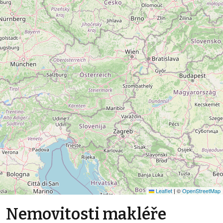
Leaflet
|
©
OpenStreetMap
Nemovitosti makléře