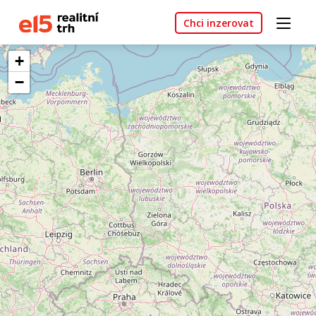
Chci inzerovat
+
−