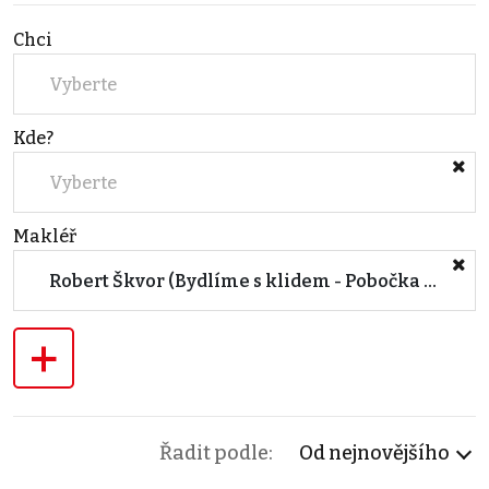
Chci
Vyberte
Kde?
Vyberte
Makléř
Robert Škvor (Bydlíme s klidem - Pobočka Jablonec)
+
Řadit podle:
Od nejnovějšího