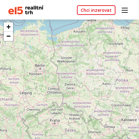
Chci inzerovat
+
−