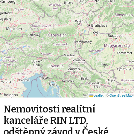
Leaflet
|
©
OpenStreetMap
Nemovitosti realitní
kanceláře RIN LTD,
odštěpný závod v České