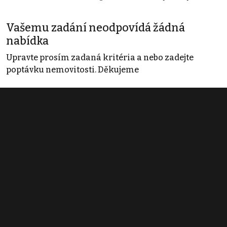
Vašemu zadání neodpovídá žádná
nabídka
Upravte prosím zadaná kritéria a nebo zadejte
poptávku nemovitosti. Děkujeme
Obchodní podmínky
Pravidla inzerce
Ceník
Registrace
Kontakt
© 2022 - 2026 Copyright CZECH NEWS CENTER a.s. a dodavatelé
obsahu |
Autorská práva k publikovaným materiálům
|
Podmínky pro
užívání služby informační společnosti
|
Informace o zpracování