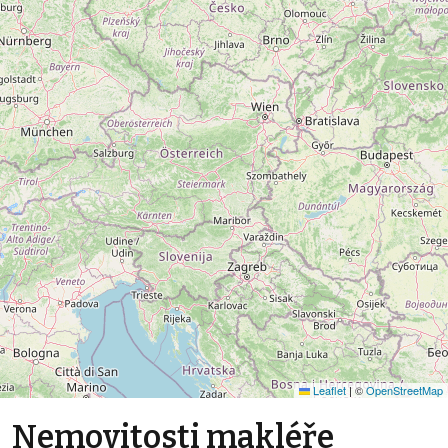
Leaflet
|
©
OpenStreetMap
Nemovitosti makléře