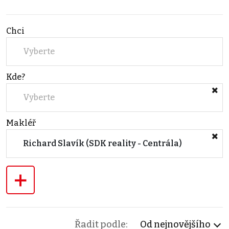
Chci
Vyberte
Kde?
Vyberte
Makléř
Richard Slavík (SDK reality - Centrála)
+
Řadit podle:
Od nejnovějšího