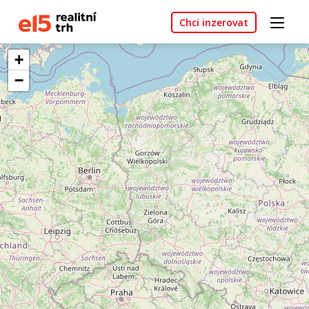
Chci inzerovat
+
−