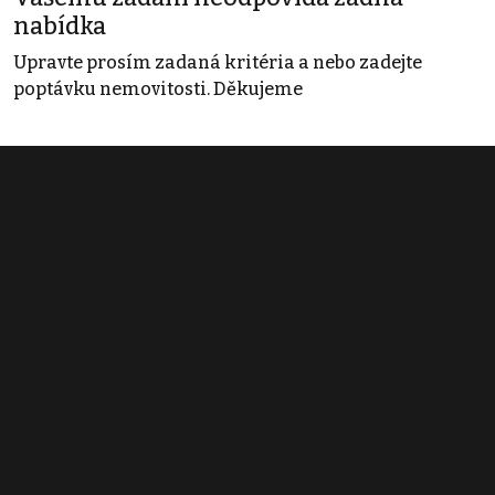
nabídka
Upravte prosím zadaná kritéria a nebo zadejte
poptávku nemovitosti. Děkujeme
Obchodní podmínky
Pravidla inzerce
Ceník
Registrace
Kontakt
© 2022 - 2026 Copyright CZECH NEWS CENTER a.s. a dodavatelé
obsahu |
Autorská práva k publikovaným materiálům
|
Podmínky pro
užívání služby informační společnosti
|
Informace o zpracování
osobních údajů
|
Cookies
|
Nastavení soukromí
|
Vlastnická
struktura
|
Jednotné kontaktní místo / Single Point of Contact
|
Podat
oznámení