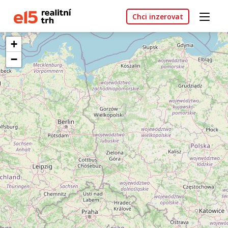
Chci inzerovat
+
−