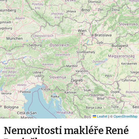
Leaflet
|
©
OpenStreetMap
Nemovitosti makléře René