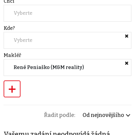
Chci
Vyberte
Kde?
Vyberte
Makléř
René Peniaško (M&M reality)
+
Řadit podle:
Od nejnovějšího
Vašemu zadání neodpovídá žádná