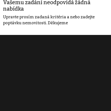
Vašemu zadání neodpovídá žádná
nabídka
Upravte prosím zadaná kritéria a nebo zadejte
poptávku nemovitosti. Děkujeme
Obchodní podmínky
Pravidla inzerce
Ceník
Registrace
Kontakt
© 2022 - 2026 Copyright CZECH NEWS CENTER a.s. a dodavatelé
obsahu |
Autorská práva k publikovaným materiálům
|
Podmínky pro
užívání služby informační společnosti
|
Informace o zpracování
osobních údajů
|
Cookies
|
Nastavení soukromí
|
Vlastnická
struktura
|
Jednotné kontaktní místo / Single Point of Contact
|
Podat
oznámení