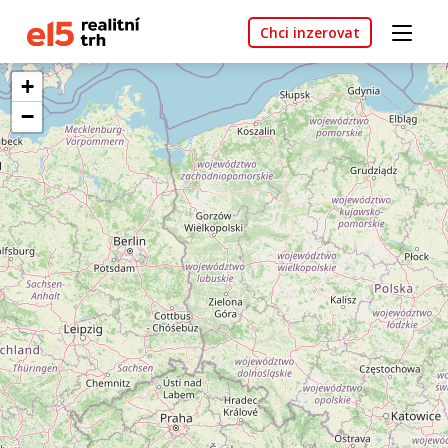
Chci inzerovat
+
−