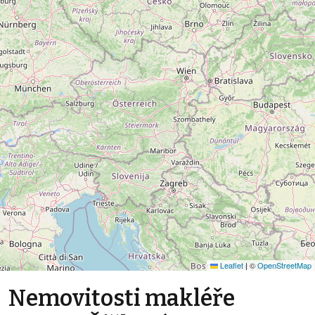
Leaflet
|
©
OpenStreetMap
Nemovitosti makléře