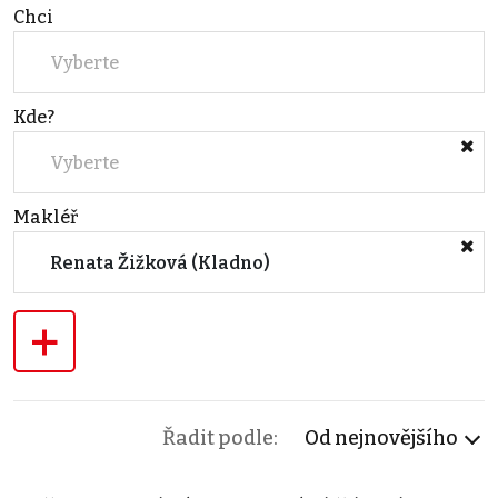
Chci
Vyberte
Kde?
Vyberte
Makléř
Renata Žižková (Kladno)
+
Řadit podle:
Od nejnovějšího