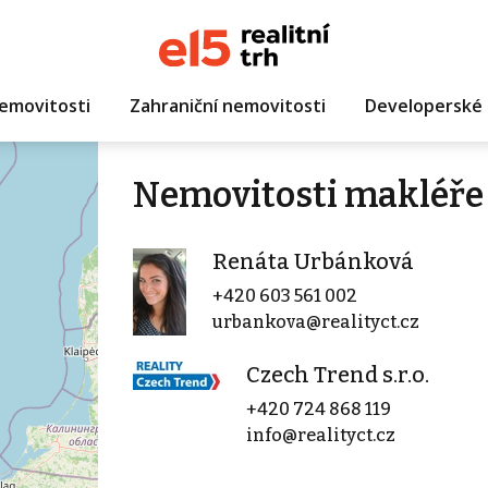
emovitosti
Zahraniční nemovitosti
Developerské 
Nemovitosti makléře
Renáta Urbánková
+420 603 561 002
urbankova@realityct.cz
Czech Trend s.r.o.
+420 724 868 119
info@realityct.cz