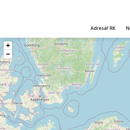
Adresář RK
N
+
−