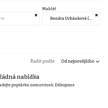
Makléř
rte
Renáta Urbánková (Czech Trend s.r.o.)
Řadit podle:
Od nejnovějšího
žádná nabídka
adejte poptávku nemovitosti. Děkujeme