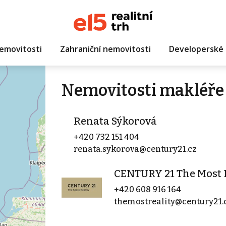
emovitosti
Zahraniční nemovitosti
Developerské 
Nemovitosti makléře
Renata Sýkorová
+420 732 151 404
renata.sykorova@century21.cz
CENTURY 21 The Most 
+420 608 916 164
themostreality@century21.