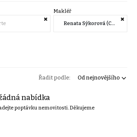
Makléř
rte
Renata Sýkorová (CENTURY 21 The Most Reality)
Řadit podle:
Od nejnovějšího
žádná nabídka
adejte poptávku nemovitosti. Děkujeme