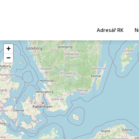
Adresář RK
N
+
−