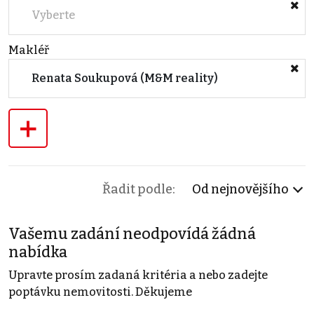
Vyberte
Makléř
Renata Soukupová (M&M reality)
+
Řadit podle:
Od nejnovějšího
Vašemu zadání neodpovídá žádná
nabídka
Upravte prosím zadaná kritéria a nebo zadejte
poptávku nemovitosti. Děkujeme