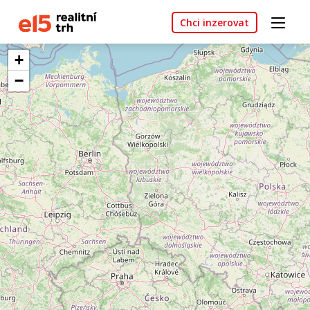
Chci inzerovat
+
−