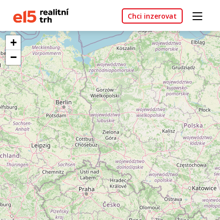
Chci inzerovat
+
−