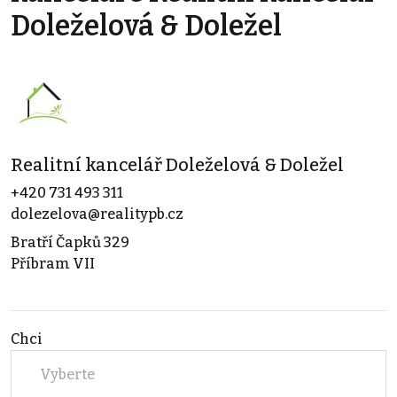
Doleželová & Doležel
Realitní kancelář Doleželová & Doležel
+420 731 493 311
dolezelova@realitypb.cz
Bratří Čapků 329
Příbram VII
Chci
Vyberte