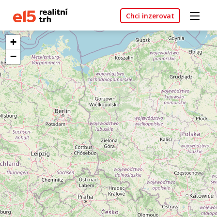
Chci inzerovat
+
−