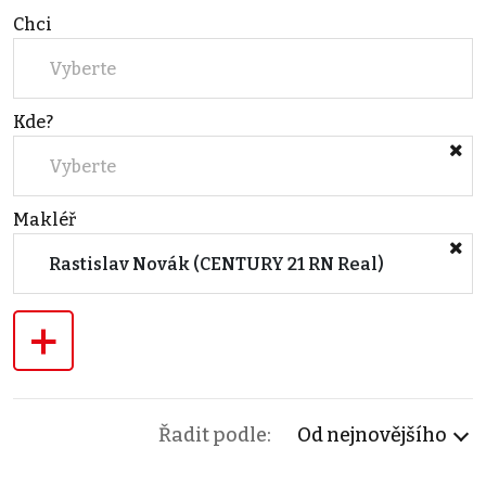
Chci
Vyberte
Kde?
Vyberte
Makléř
Rastislav Novák (CENTURY 21 RN Real)
+
Řadit podle:
Od nejnovějšího