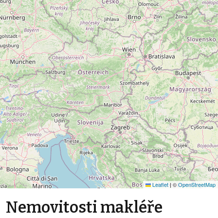
Leaflet
|
©
OpenStreetMap
Nemovitosti makléře