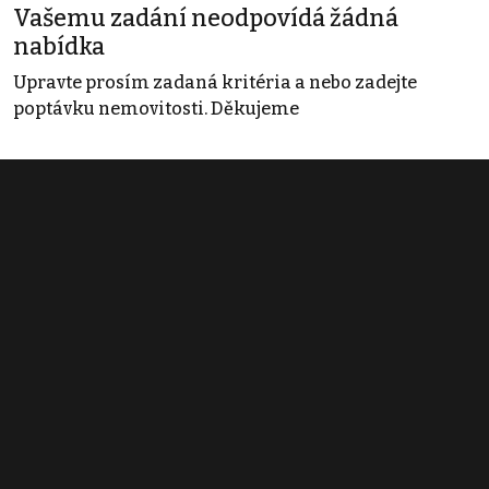
Vašemu zadání neodpovídá žádná
nabídka
Upravte prosím zadaná kritéria a nebo zadejte
poptávku nemovitosti. Děkujeme
Obchodní podmínky
Pravidla inzerce
Ceník
Registrace
Kontakt
© 2022 - 2026 Copyright CZECH NEWS CENTER a.s. a dodavatelé
obsahu |
Autorská práva k publikovaným materiálům
|
Podmínky pro
užívání služby informační společnosti
|
Informace o zpracování
osobních údajů
|
Cookies
|
Nastavení soukromí
|
Vlastnická
struktura
|
Jednotné kontaktní místo / Single Point of Contact
|
Podat