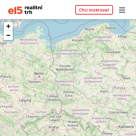
Chci inzerovat
+
−