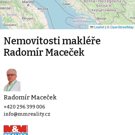
Leaflet
|
©
OpenStreetMap
Nemovitosti makléře
Radomír Maceček
Radomír Maceček
+420 296 399 006
info@mmreality.cz