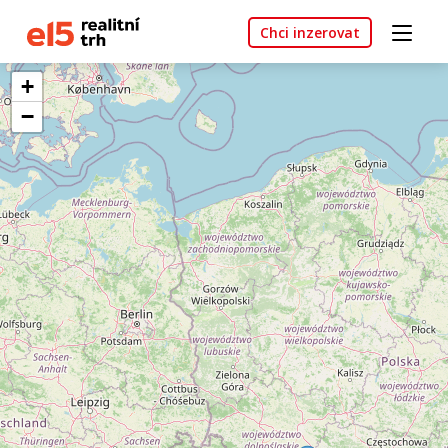
Chci inzerovat
+
−