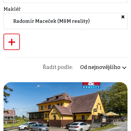
Makléř
Radomír Maceček (M&M reality)
+
Řadit podle:
Od nejnovějšího