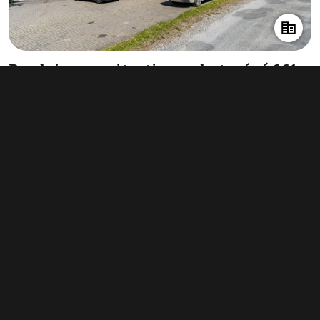
Prodej nemovitosti pro ubytování 661
m², Černá Voda
11 500 000 Kč
(17 398 Kč za m²)
Typ
ubytování
Plocha
661 m²
Obchodní podmínky
Pravidla inzerce
Ceník
Registrace
Kontakt