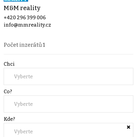
M&M reality
+420 296 399 006
info@mmreality.cz
Počet inzerátů
1
Chci
Vyberte
Co?
Vyberte
Kde?
Vyberte