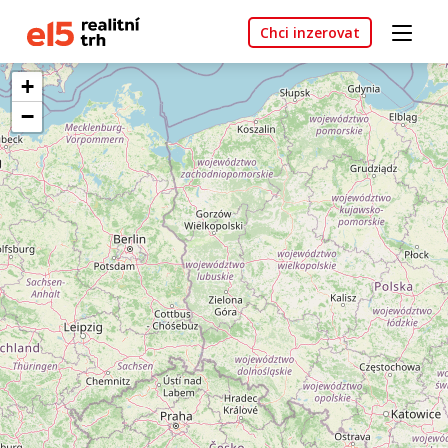
Chci inzerovat
+
−