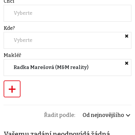
Chci
Vyberte
Kde?
Vyberte
Makléř
Radka Marešová (M&M reality)
+
Řadit podle:
Od nejnovějšího
Vašemu zadání neodpovídá žádná