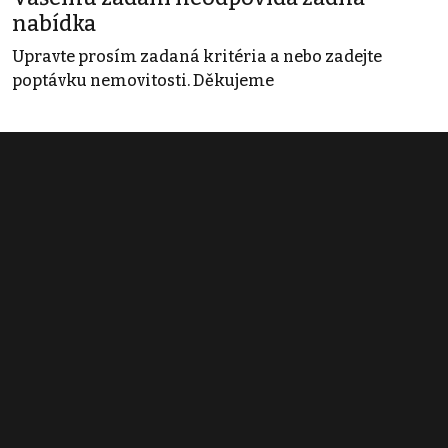
nabídka
Upravte prosím zadaná kritéria a nebo zadejte
poptávku nemovitosti. Děkujeme
Obchodní podmínky
Pravidla inzerce
Ceník
Registrace
Kontakt
© 2022 - 2026 Copyright CZECH NEWS CENTER a.s. a dodavatelé
obsahu |
Autorská práva k publikovaným materiálům
|
Podmínky pro
užívání služby informační společnosti
|
Informace o zpracování
osobních údajů
|
Cookies
|
Nastavení soukromí
|
Vlastnická
struktura
|
Jednotné kontaktní místo / Single Point of Contact
|
Podat
oznámení