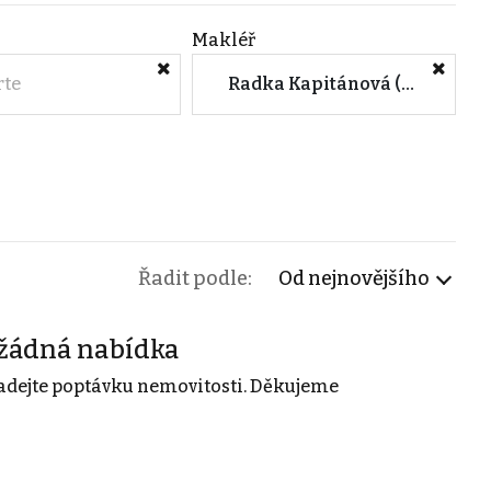
Makléř
rte
Radka Kapitánová (CENTURY 21 Realitas Central Praha)
Řadit podle:
Od nejnovějšího
žádná nabídka
adejte poptávku nemovitosti. Děkujeme