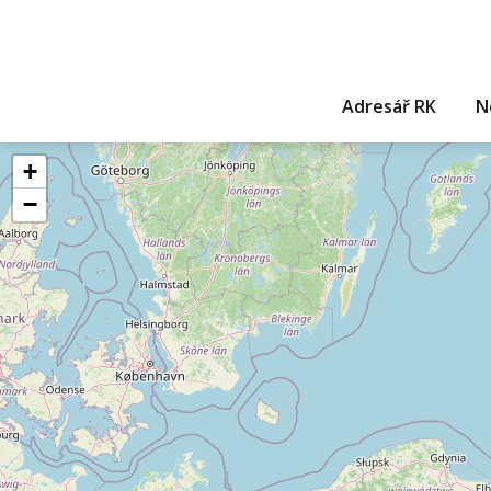
Adresář RK
N
+
−