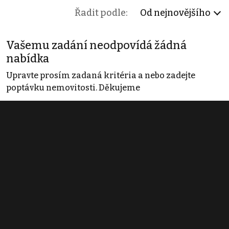
Řadit podle:
Od nejnovějšího
Vašemu zadání neodpovídá žádná
nabídka
Upravte prosím zadaná kritéria a nebo zadejte
poptávku nemovitosti. Děkujeme
Obchodní podmínky
Pravidla inzerce
Ceník
Registrace
Kontakt
© 2022 - 2026 Copyright CZECH NEWS CENTER a.s. a dodavatelé