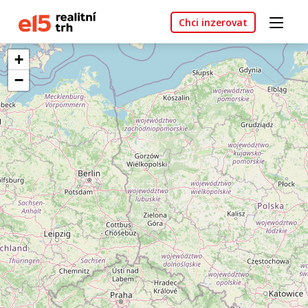
Chci inzerovat
+
−