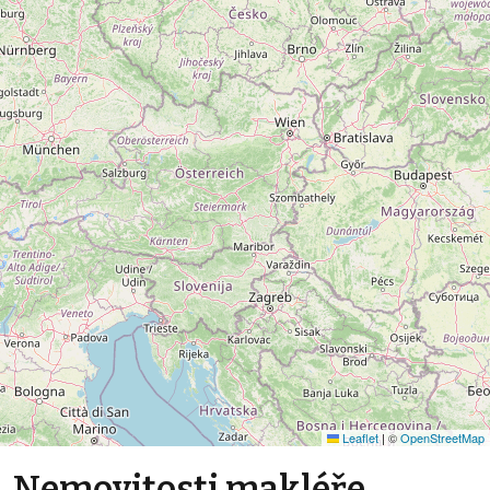
Leaflet
|
©
OpenStreetMap
Nemovitosti makléře