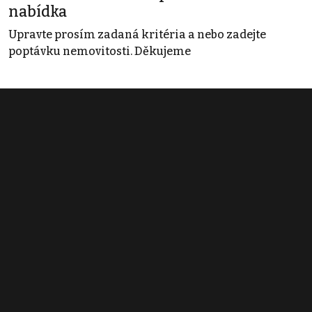
nabídka
Upravte prosím zadaná kritéria a nebo zadejte
poptávku nemovitosti. Děkujeme
Obchodní podmínky
Pravidla inzerce
Ceník
Registrace
Kontakt
© 2022 - 2026 Copyright CZECH NEWS CENTER a.s. a dodavatelé
obsahu |
Autorská práva k publikovaným materiálům
|
Podmínky pro
užívání služby informační společnosti
|
Informace o zpracování
osobních údajů
|
Cookies
|
Nastavení soukromí
|
Vlastnická
struktura
|
Jednotné kontaktní místo / Single Point of Contact
|
Podat
oznámení