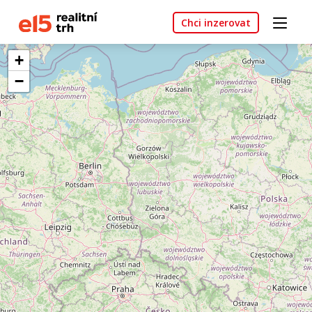
Chci inzerovat
+
−