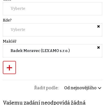
Vyberte
Kde?
Vyberte
Makléř
Radek Moravec (LEXAMO s.r.o.)
+
Řadit podle:
Od nejnovějšího
Vašemu zadání neodpovídá žádná