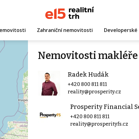
emovitosti
Zahraniční nemovitosti
Developerské 
Nemovitosti makléře
Radek Hudák
+420 800 811 811
reality@prosperity.cz
Prosperity Financial Se
+420 800 811 811
reality@prosperityfs.cz