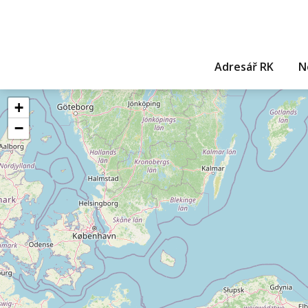
Adresář RK
N
+
−