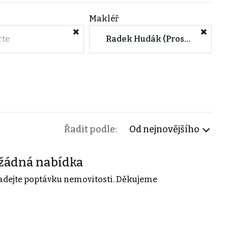
Makléř
rte
Radek Hudák (Prosperity Financial Services a.s.)
Řadit podle:
Od nejnovějšího
žádná nabídka
adejte poptávku nemovitosti. Děkujeme