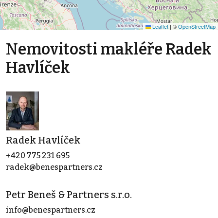
Leaflet
|
©
OpenStreetMap
Nemovitosti makléře Radek
Havlíček
Radek Havlíček
+420 775 231 695
radek@benespartners.cz
Petr Beneš & Partners s.r.o.
info@benespartners.cz