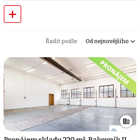
+
Řadit podle:
Od nejnovějšího
Pronájem skladu 220 m², Rakovník II