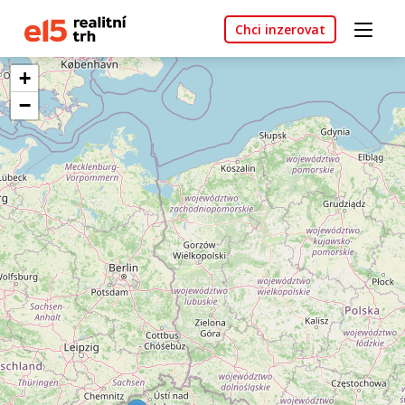
Chci inzerovat
+
−