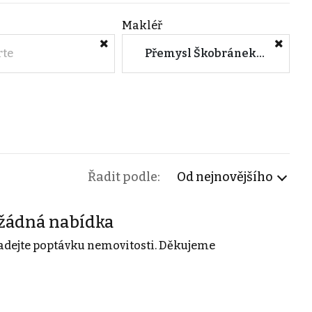
Makléř
rte
Přemysl Škobránek (M&M reality)
Řadit podle:
Od nejnovějšího
žádná nabídka
adejte poptávku nemovitosti. Děkujeme