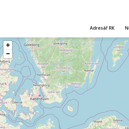
Adresář RK
N
+
−