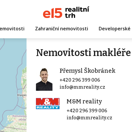
emovitosti
Zahraniční nemovitosti
Developerské 
Nemovitosti makléře
Přemysl Škobránek
+420 296 399 006
info@mmreality.cz
M&M reality
+420 296 399 006
info@mmreality.cz