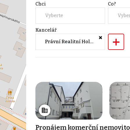
Chci
Co?
Vyberte
Vybe
Kancelář
+
Právní Realitní Holding, s.r.o.
Pronájem komerční nemovitos