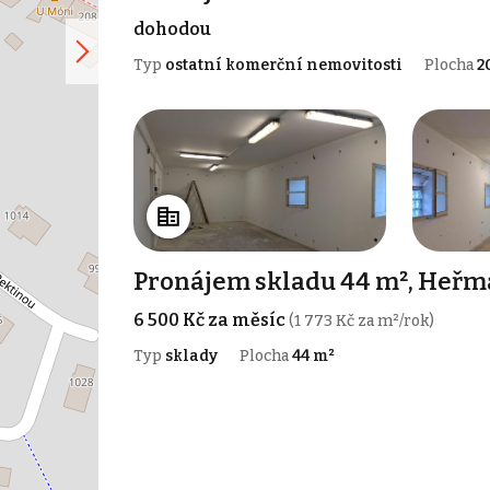
dohodou
Typ
ostatní komerční nemovitosti
Plocha
2
Pronájem skladu 44 m², Heřm
6 500 Kč za měsíc
(1 773 Kč za m²/rok)
Typ
sklady
Plocha
44 m²