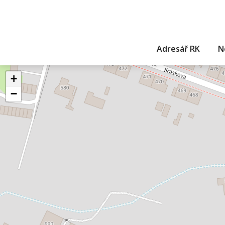
Adresář RK
N
+
−