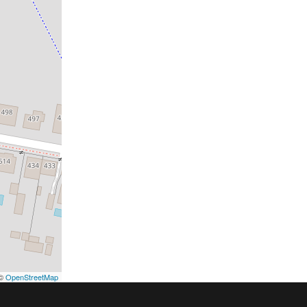
©
OpenStreetMap