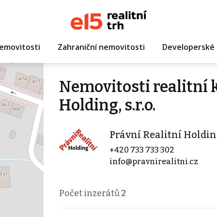
emovitosti
Zahraniční nemovitosti
Developerské 
Nemovitosti realitní 
Holding, s.r.o.
Právní Realitní Holding,
+420 733 733 302
info@pravnirealitni.cz
Počet inzerátů
2