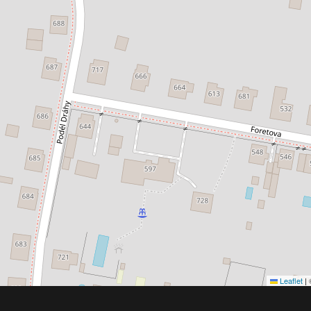
Leaflet
|