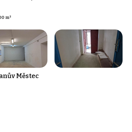
00 m²
anův Městec