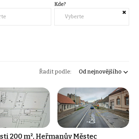
Kde?
rte
Vyberte
Řadit podle:
Od nejnovějšího
ti 200 m², Heřmanův Městec