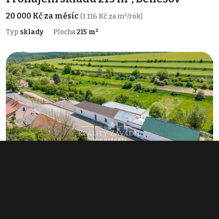
20 000 Kč za měsíc
(1 116 Kč za m²/rok)
Typ
sklady
Plocha
215 m²
Prodej výrobního prostoru 940 m²,
Koleč
info v RK