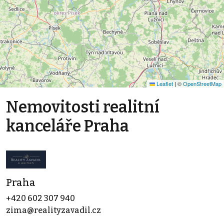
Leaflet
|
©
OpenStreetMap
Nemovitosti realitní
kanceláře Praha
Praha
+420 602 307 940
zima@realityzavadil.cz