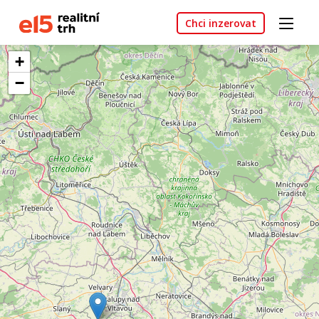
Chci inzerovat
+
−