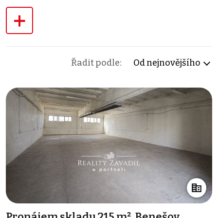
+
Řadit podle:
Od nejnovějšího
Pronájem skladu 215 m², Benešov