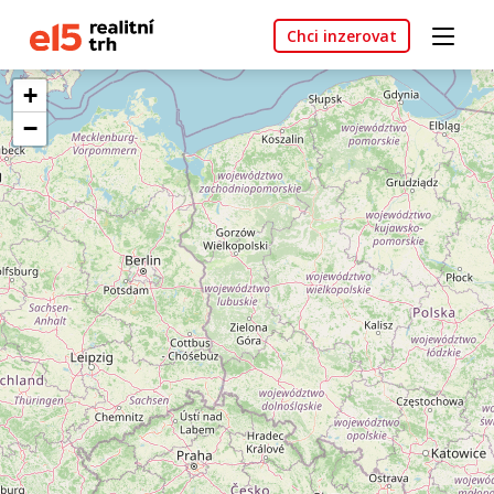
Chci inzerovat
+
−