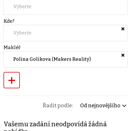
Vyberte
Kde?
Vyberte
Makléř
Polina Golikova (Makers Reality)
+
Řadit podle:
Od nejnovějšího
Vašemu zadání neodpovídá žádná