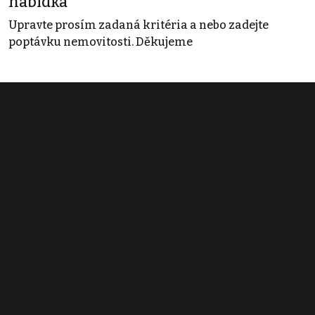
nabídka
Upravte prosím zadaná kritéria a nebo zadejte
poptávku nemovitosti. Děkujeme
Obchodní podmínky
Pravidla inzerce
Ceník
Registrace
Kontakt
© 2022 - 2026 Copyright CZECH NEWS CENTER a.s. a dodavatelé
obsahu |
Autorská práva k publikovaným materiálům
|
Podmínky pro
užívání služby informační společnosti
|
Informace o zpracování
osobních údajů
|
Cookies
|
Nastavení soukromí
|
Vlastnická
struktura
|
Jednotné kontaktní místo / Single Point of Contact
|
Podat
oznámení