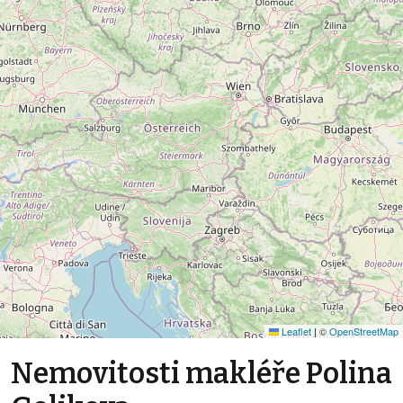
Leaflet
|
©
OpenStreetMap
Nemovitosti makléře Polina