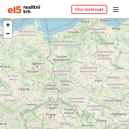
Chci inzerovat
+
−