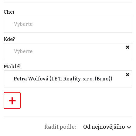
Chci
Vyberte
Kde?
Vyberte
Makléř
Petra Wolfová (I.E.T. Reality, s.r.o. (Brno))
+
Řadit podle:
Od nejnovějšího