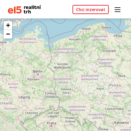
Chci inzerovat
+
−