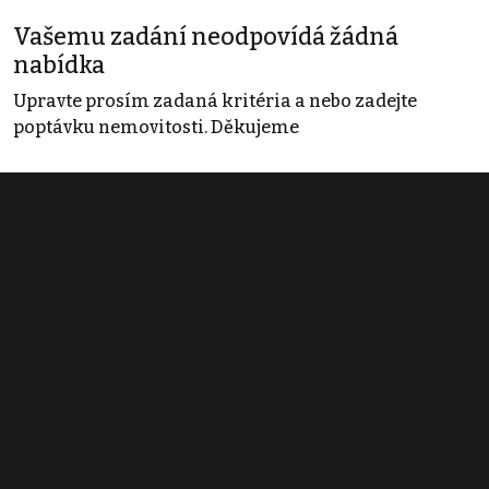
Vašemu zadání neodpovídá žádná
nabídka
Upravte prosím zadaná kritéria a nebo zadejte
poptávku nemovitosti. Děkujeme
Obchodní podmínky
Pravidla inzerce
Ceník
Registrace
Kontakt
© 2022 - 2026 Copyright CZECH NEWS CENTER a.s. a dodavatelé
obsahu |
Autorská práva k publikovaným materiálům
|
Podmínky pro
užívání služby informační společnosti
|
Informace o zpracování
osobních údajů
|
Cookies
|
Nastavení soukromí
|
Vlastnická