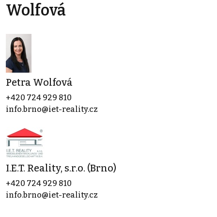
Wolfová
Petra Wolfová
+420 724 929 810
info.brno@iet-reality.cz
I.E.T. Reality, s.r.o. (Brno)
+420 724 929 810
info.brno@iet-reality.cz