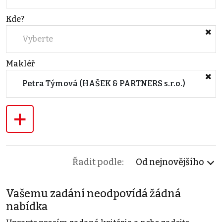
Kde?
Vyberte
Makléř
Petra Týmová (HAŠEK & PARTNERS s.r.o.)
+
Řadit podle:
Od nejnovějšího
Vašemu zadání neodpovídá žádná
nabídka