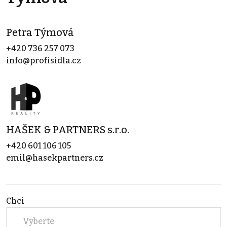
Petra Týmová
+420 736 257 073
info@profisidla.cz
HAŠEK & PARTNERS s.r.o.
+420 601 106 105
emil@hasekpartners.cz
Chci
Vyberte