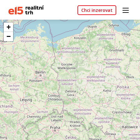
Chci inzerovat
+
−