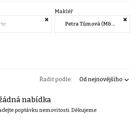
Makléř
rte
Petra Tůmová (M&M reality)
Řadit podle:
Od nejnovějšího
žádná nabídka
adejte poptávku nemovitosti. Děkujeme