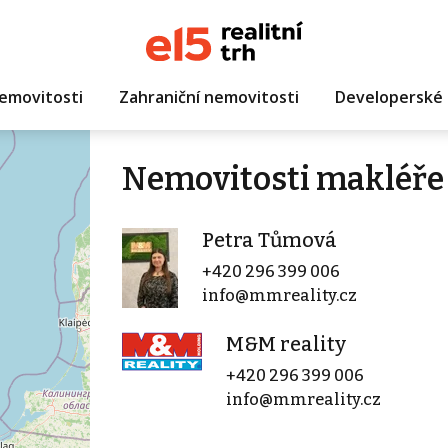
emovitosti
Zahraniční nemovitosti
Developerské 
Nemovitosti makléře
Petra Tůmová
+420 296 399 006
info@mmreality.cz
M&M reality
+420 296 399 006
info@mmreality.cz