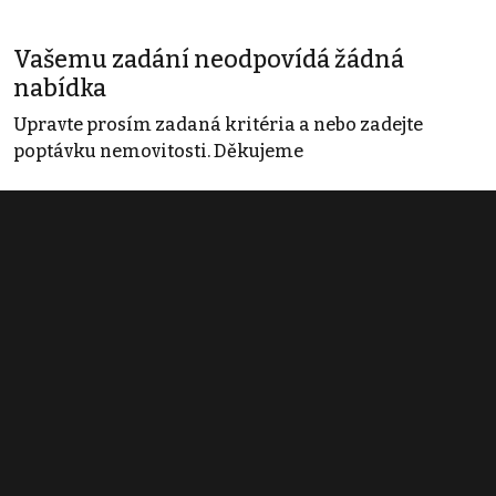
Vašemu zadání neodpovídá žádná
nabídka
Upravte prosím zadaná kritéria a nebo zadejte
poptávku nemovitosti. Děkujeme
Obchodní podmínky
Pravidla inzerce
Ceník
Registrace
Kontakt
© 2022 - 2026 Copyright CZECH NEWS CENTER a.s. a dodavatelé
obsahu |
Autorská práva k publikovaným materiálům
|
Podmínky pro
užívání služby informační společnosti
|
Informace o zpracování