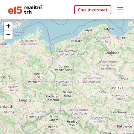
Chci inzerovat
+
−