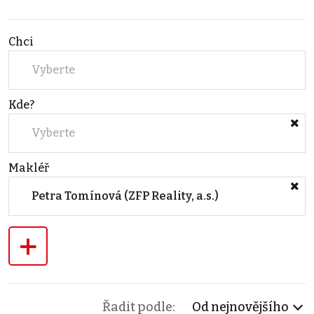
Chci
Vyberte
Kde?
Vyberte
Makléř
Petra Tomínová (ZFP Reality, a.s.)
+
Řadit podle:
Od nejnovějšího