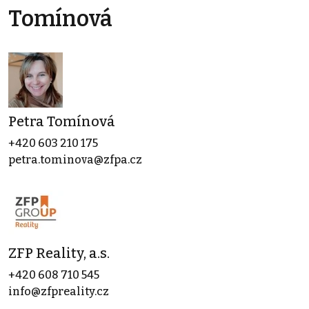
Tomínová
Petra Tomínová
+420 603 210 175
petra.tominova@zfpa.cz
ZFP Reality, a.s.
+420 608 710 545
info@zfpreality.cz