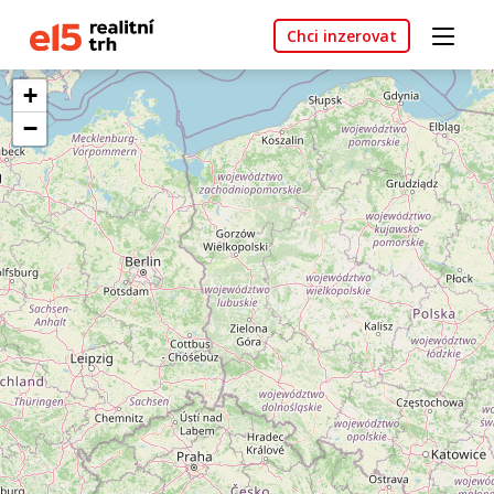
Chci inzerovat
+
−