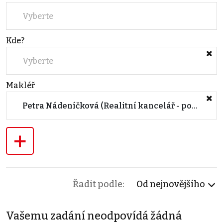
Vyberte
Kde?
Vyberte
Makléř
Petra Nádeníčková (Realitní kancelář - pobočka BRNO, Lidická)
+
Řadit podle:
Od nejnovějšího
Vašemu zadání neodpovídá žádná