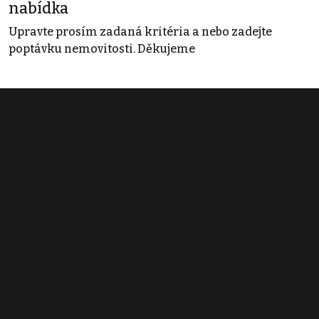
nabídka
Upravte prosím zadaná kritéria a nebo zadejte
poptávku nemovitosti. Děkujeme
Obchodní podmínky
Pravidla inzerce
Ceník
Registrace
Kontakt
© 2022 - 2026 Copyright CZECH NEWS CENTER a.s. a dodavatelé
obsahu |
Autorská práva k publikovaným materiálům
|
Podmínky pro
užívání služby informační společnosti
|
Informace o zpracování
osobních údajů
|
Cookies
|
Nastavení soukromí
|
Vlastnická
struktura
|
Jednotné kontaktní místo / Single Point of Contact
|
Podat
oznámení