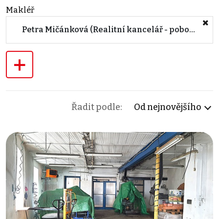
Makléř
Petra Mičánková (Realitní kancelář - pobočka BLANSKO)
+
Řadit podle:
Od nejnovějšího