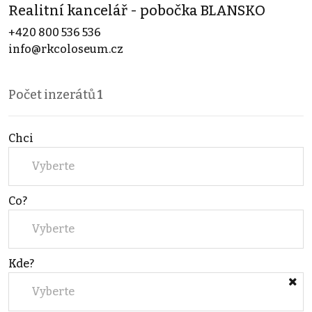
Realitní kancelář - pobočka BLANSKO
+420 800 536 536
info@rkcoloseum.cz
Počet inzerátů
1
Chci
Vyberte
Co?
Vyberte
Kde?
Vyberte