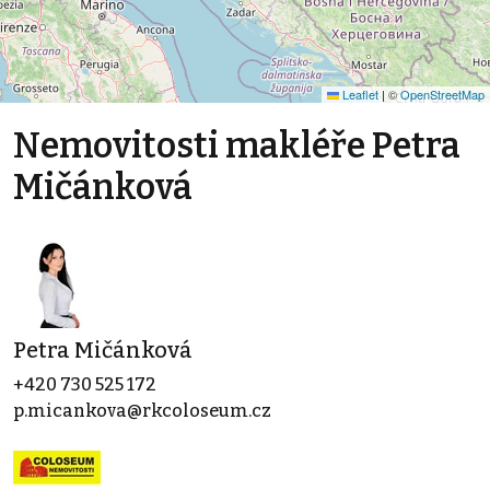
Leaflet
|
©
OpenStreetMap
Nemovitosti makléře Petra
Mičánková
Petra Mičánková
+420 730 525 172
p.micankova@rkcoloseum.cz