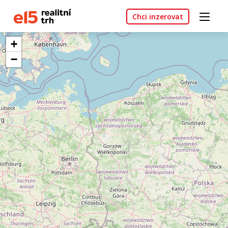
Chci inzerovat
+
−