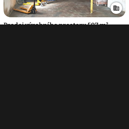
Prodej výrobního prostoru 597 m²,
Boskovice
8 950 000 Kč
(14 992 Kč za m²)
Typ
výroba
Plocha
597 m²
Obchodní podmínky
Pravidla inzerce
Ceník
Registrace
Kontakt