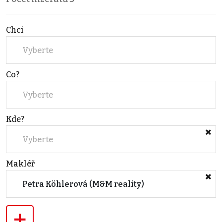
Chci
Vyberte
Co?
Vyberte
Kde?
Vyberte
Makléř
Petra Köhlerová (M&M reality)
+