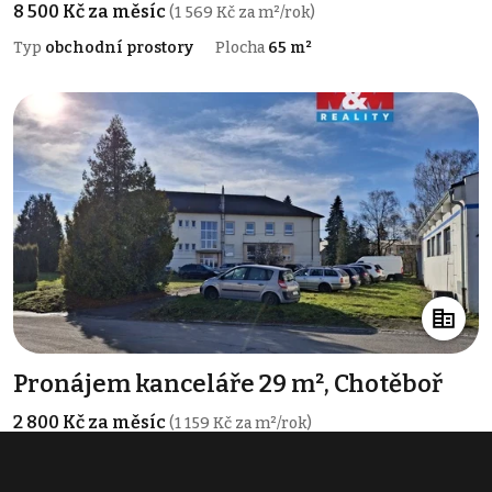
8 500 Kč za měsíc
(1 569 Kč za m²/rok)
Typ
obchodní prostory
Plocha
65 m²
Pronájem kanceláře 29 m², Chotěboř
2 800 Kč za měsíc
(1 159 Kč za m²/rok)
Typ
kanceláře
Plocha
29 m²