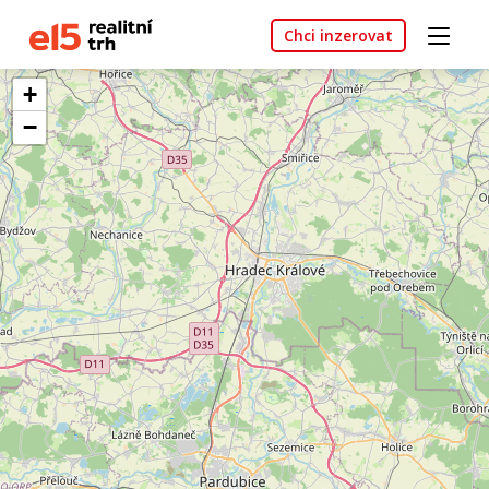
Chci inzerovat
+
−