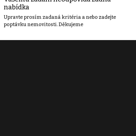
nabídka
Upravte prosím zadaná kritéria a nebo zadejte
poptávku nemovitosti. Děkujeme
Obchodní podmínky
Pravidla inzerce
Ceník
Registrace
Kontakt
© 2022 - 2026 Copyright CZECH NEWS CENTER a.s. a dodavatelé
obsahu |
Autorská práva k publikovaným materiálům
|
Podmínky pro
užívání služby informační společnosti
|
Informace o zpracování
osobních údajů
|
Cookies
|
Nastavení soukromí
|
Vlastnická
struktura
|
Jednotné kontaktní místo / Single Point of Contact
|
Podat
oznámení