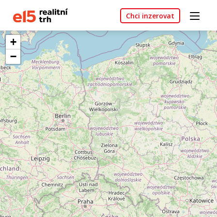
Chci inzerovat
+
−