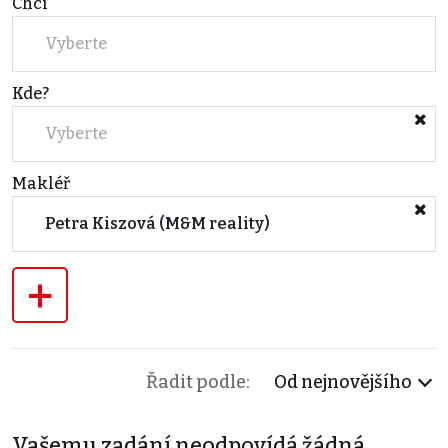
Chci
Vyberte
Kde?
Vyberte
Makléř
Petra Kiszová (M&M reality)
+
Řadit podle:
Od nejnovějšího
Vašemu zadání neodpovídá žádná