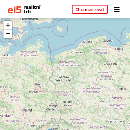
Chci inzerovat
+
−