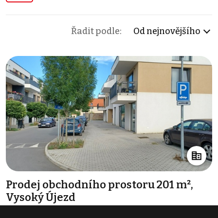
Řadit podle:
Od nejnovějšího
Prodej obchodního prostoru 201 m²,
Vysoký Újezd
9 600 000 Kč
(47 761 Kč za m²)