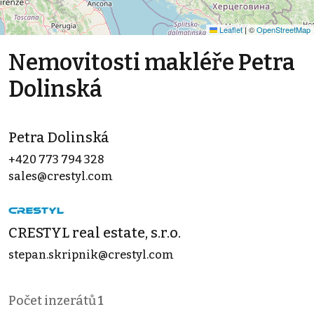
Leaflet
|
©
OpenStreetMap
Nemovitosti makléře Petra
Dolinská
Petra Dolinská
+420 773 794 328
sales@crestyl.com
CRESTYL real estate, s.r.o.
stepan.skripnik@crestyl.com
Počet inzerátů
1