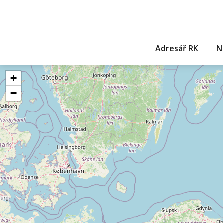
Adresář RK
N
+
−