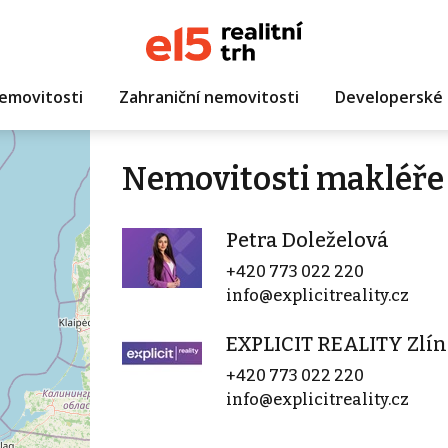
emovitosti
Zahraniční nemovitosti
Developerské 
Nemovitosti makléře 
Petra Doleželová
+420 773 022 220
info@explicitreality.cz
EXPLICIT REALITY Zlín
+420 773 022 220
info@explicitreality.cz