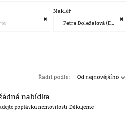
Makléř
rte
Petra Doleželová (EXPLICIT REALITY Zlín)
Řadit podle:
Od nejnovějšího
žádná nabídka
adejte poptávku nemovitosti. Děkujeme