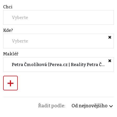
Chci
Vyberte
Kde?
Vyberte
Makléř
Petra Čmolíková (Perea.cz | Reality Petra Čmolíková)
+
Řadit podle:
Od nejnovějšího