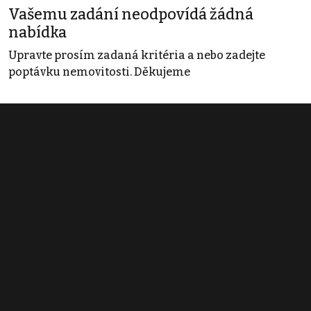
Vašemu zadání neodpovídá žádná
nabídka
Upravte prosím zadaná kritéria a nebo zadejte
poptávku nemovitosti. Děkujeme
Obchodní podmínky
Pravidla inzerce
Ceník
Registrace
Kontakt
© 2022 - 2026 Copyright CZECH NEWS CENTER a.s. a dodavatelé
obsahu |
Autorská práva k publikovaným materiálům
|
Podmínky pro
užívání služby informační společnosti
|
Informace o zpracování
osobních údajů
|
Cookies
|
Nastavení soukromí
|
Vlastnická
struktura
|
Jednotné kontaktní místo / Single Point of Contact
|
Podat