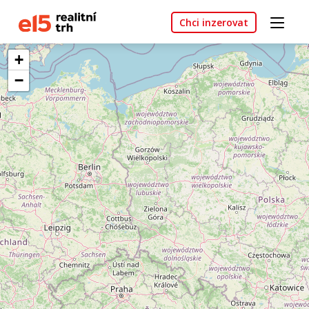
Chci inzerovat
+
−