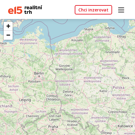
Chci inzerovat
+
−