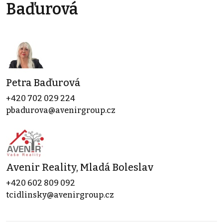
Baďurová
Petra Baďurová
+420 702 029 224
pbadurova@avenirgroup.cz
Avenir Reality, Mladá Boleslav
+420 602 809 092
tcidlinsky@avenirgroup.cz