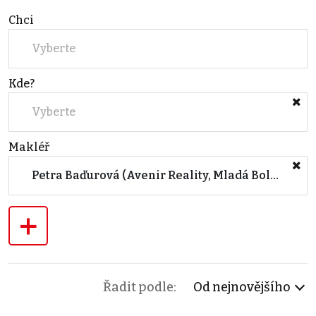
Chci
Vyberte
Kde?
Vyberte
Makléř
Petra Baďurová (Avenir Reality, Mladá Boleslav)
+
Řadit podle:
Od nejnovějšího