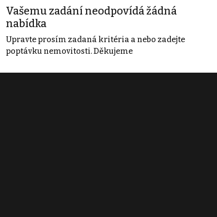
Vašemu zadání neodpovídá žádná
nabídka
Upravte prosím zadaná kritéria a nebo zadejte
poptávku nemovitosti. Děkujeme
Obchodní podmínky
Pravidla inzerce
Ceník
Registrace
Kontakt
© 2022 - 2026 Copyright CZECH NEWS CENTER a.s. a dodavatelé
obsahu |
Autorská práva k publikovaným materiálům
|
Podmínky pro
užívání služby informační společnosti
|
Informace o zpracování
osobních údajů
|
Cookies
|
Nastavení soukromí
|
Vlastnická
struktura
|
Jednotné kontaktní místo / Single Point of Contact
|
Podat