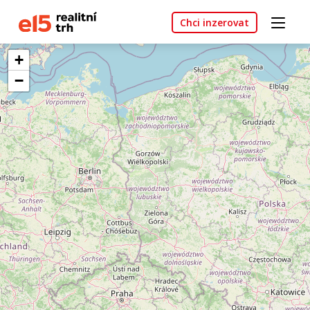
Chci inzerovat
+
−