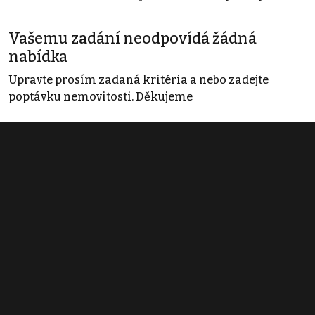
Vašemu zadání neodpovídá žádná
nabídka
Upravte prosím zadaná kritéria a nebo zadejte
poptávku nemovitosti. Děkujeme
Obchodní podmínky
Pravidla inzerce
Ceník
Registrace
Kontakt
© 2022 - 2026 Copyright CZECH NEWS CENTER a.s. a dodavatelé
obsahu |
Autorská práva k publikovaným materiálům
|
Podmínky pro
užívání služby informační společnosti
|
Informace o zpracování