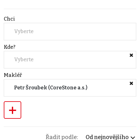
Chci
Vyberte
Kde?
Vyberte
Makléř
Petr Šroubek (CoreStone a.s.)
+
Řadit podle:
Od nejnovějšího