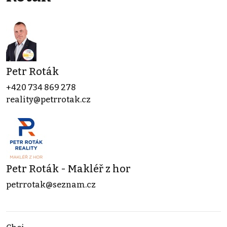
Petr Roták
+420 734 869 278
reality@petrrotak.cz
Petr Roták - Makléř z hor
petrrotak@seznam.cz