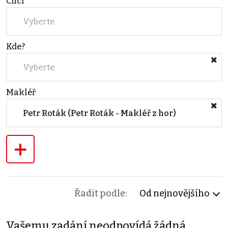
Chci
Vyberte
Kde?
Vyberte
Makléř
Petr Roták (Petr Roták - Makléř z hor)
+
Řadit podle:
Od nejnovějšího
Vašemu zadání neodpovídá žádná