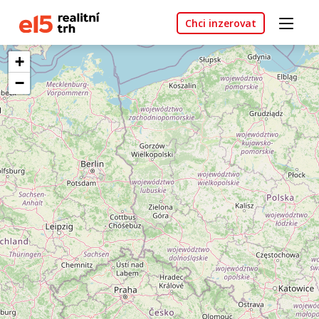
Chci inzerovat
+
−