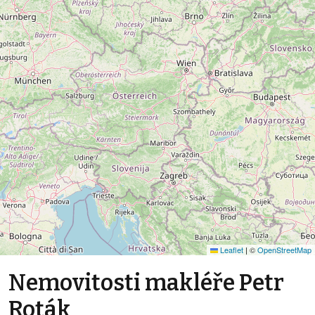
Leaflet
|
©
OpenStreetMap
Nemovitosti makléře Petr
Roták