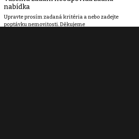
nabídka
Upravte prosím zadaná kritéria a nebo zadejte
poptávku nemovitosti. Děkujeme
Obchodní podmínky
Pravidla inzerce
Ceník
Registrace
Kontakt
© 2022 - 2026 Copyright CZECH NEWS CENTER a.s. a dodavatelé
obsahu |
Autorská práva k publikovaným materiálům
|
Podmínky pro
užívání služby informační společnosti
|
Informace o zpracování
osobních údajů
|
Cookies
|
Nastavení soukromí
|
Vlastnická
struktura
|
Jednotné kontaktní místo / Single Point of Contact
|
Podat
oznámení