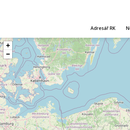
Adresář RK
N
+
−