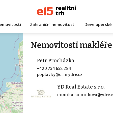
emovitosti
Zahraniční nemovitosti
Developerské 
Nemovitosti makléře
Petr Procházka
+420 734 652 284
poptavky@crm.ydre.cz
YD Real Estate s.r.o.
monika.kominkova@ydre.c