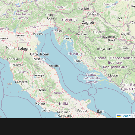
Leaflet
|