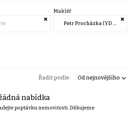
Makléř
rte
Petr Procházka (YD Real Estate s.r.o.)
Řadit podle:
Od nejnovějšího
žádná nabídka
adejte poptávku nemovitosti. Děkujeme