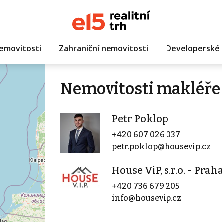
emovitosti
Zahraniční nemovitosti
Developerské 
Nemovitosti makléře 
Petr Poklop
+420 607 026 037
petr.poklop@housevip.cz
House ViP, s.r.o. - Prah
+420 736 679 205
info@housevip.cz