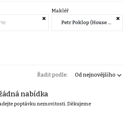
Makléř
rte
Petr Poklop (House ViP, s.r.o. - Praha 4)
Řadit podle:
Od nejnovějšího
žádná nabídka
adejte poptávku nemovitosti. Děkujeme