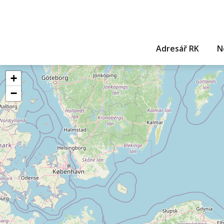
Adresář RK
N
+
−