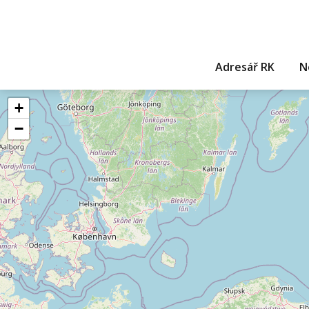
Adresář RK
N
+
−