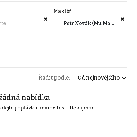
Makléř
rte
Petr Novák (MujMakler.cz)
Řadit podle:
Od nejnovějšího
žádná nabídka
adejte poptávku nemovitosti. Děkujeme