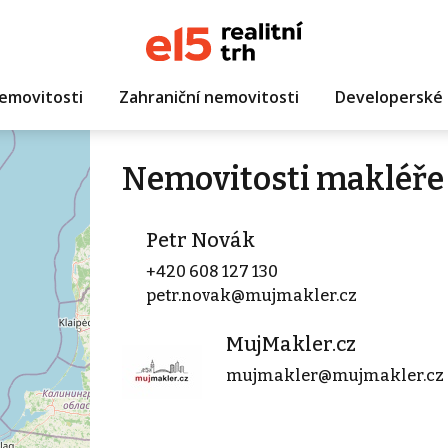
emovitosti
Zahraniční nemovitosti
Developerské 
Nemovitosti makléře
Petr Novák
+420 608 127 130
petr.novak@mujmakler.cz
MujMakler.cz
mujmakler@mujmakler.cz