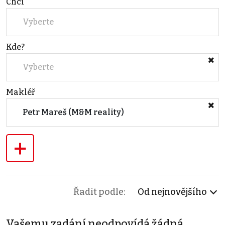
Chci
Vyberte
Kde?
Vyberte
Makléř
Petr Mareš (M&M reality)
+
Řadit podle:
Od nejnovějšího
Vašemu zadání neodpovídá žádná