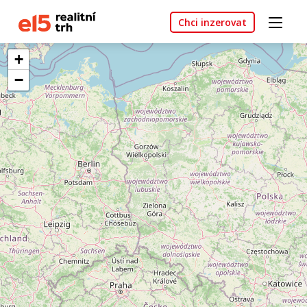
Chci inzerovat
+
−