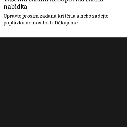
nabídka
Upravte prosím zadaná kritéria a nebo zadejte
poptávku nemovitosti. Děkujeme
Obchodní podmínky
Pravidla inzerce
Ceník
Registrace
Kontakt
© 2022 - 2026 Copyright CZECH NEWS CENTER a.s. a dodavatelé
obsahu |
Autorská práva k publikovaným materiálům
|
Podmínky pro
užívání služby informační společnosti
|
Informace o zpracování
osobních údajů
|
Cookies
|
Nastavení soukromí
|
Vlastnická
struktura
|
Jednotné kontaktní místo / Single Point of Contact
|
Podat
oznámení