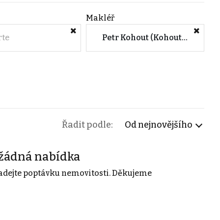
Makléř
rte
Petr Kohout (Kohout reality)
Řadit podle:
Od nejnovějšího
žádná nabídka
adejte poptávku nemovitosti. Děkujeme