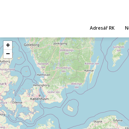
Adresář RK
N
+
−