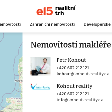
emovitosti
Zahraniční nemovitosti
Developerské 
Nemovitosti makléře
Petr Kohout
+420 602 212 121
kohout@kohout-reality.cz
Kohout reality
+420 602 212 121
info@kohout-reality.cz