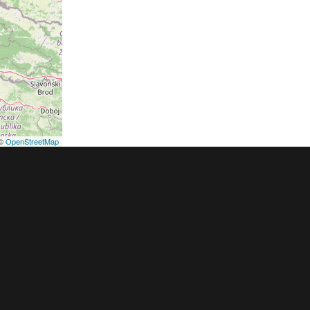
©
OpenStreetMap
podmínky
Pravidla inzerce
Ceník
Registrace
ER a.s. a dodavatelé obsahu |
Autorská práva k publikovaným materiálů
h údajů
|
Cookies
|
Nastavení soukromí
|
Vlastnická struktura
|
Jednotné k
oznámení