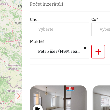
Počet inzerátů
1
Chci
Co?
Vyberte
Vybe
Makléř
+
Petr Fišer (M&M reality)