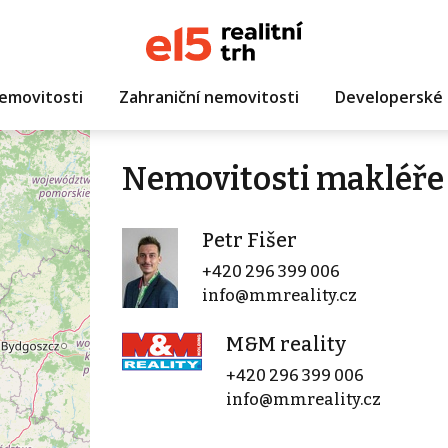
emovitosti
Zahraniční nemovitosti
Developerské 
Nemovitosti makléře 
Petr Fišer
+420 296 399 006
info@mmreality.cz
M&M reality
+420 296 399 006
info@mmreality.cz