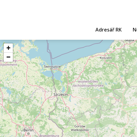
Adresář RK
N
+
−