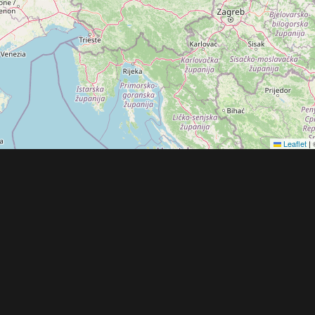
Leaflet
|
Obchodní 
© 2022 - 2026 Copyright CZECH NEWS CENT
společnosti
|
Informace o zpracování osobníc