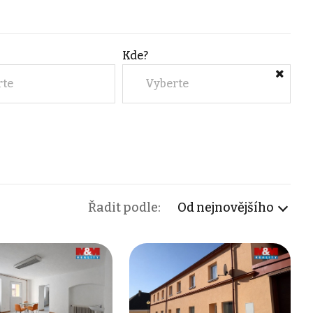
Kde?
rte
Vyberte
Řadit podle:
Od nejnovějšího