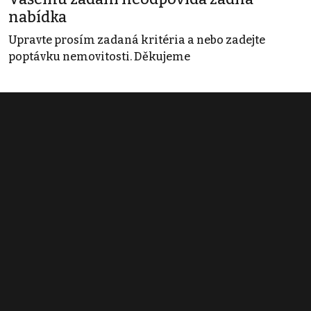
nabídka
Upravte prosím zadaná kritéria a nebo zadejte
poptávku nemovitosti. Děkujeme
Obchodní podmínky
Pravidla inzerce
Ceník
Registrace
Kontakt
© 2022 - 2026 Copyright CZECH NEWS CENTER a.s. a dodavatelé
obsahu |
Autorská práva k publikovaným materiálům
|
Podmínky pro
užívání služby informační společnosti
|
Informace o zpracování
osobních údajů
|
Cookies
|
Nastavení soukromí
|
Vlastnická
struktura
|
Jednotné kontaktní místo / Single Point of Contact
|
Podat
oznámení