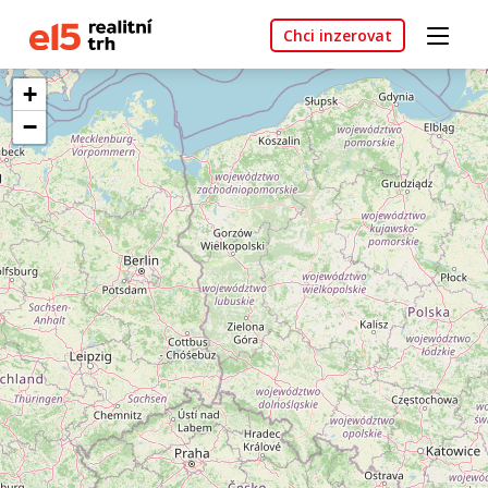
Chci inzerovat
+
−