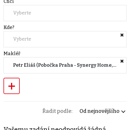
Chci
Vyberte
Kde?
Vyberte
Makléř
Petr Eliáš (Pobočka Praha - Synergy Home, s.r.o.)
+
Řadit podle:
Od nejnovějšího
Vašemu zadání neodpovídá žádná